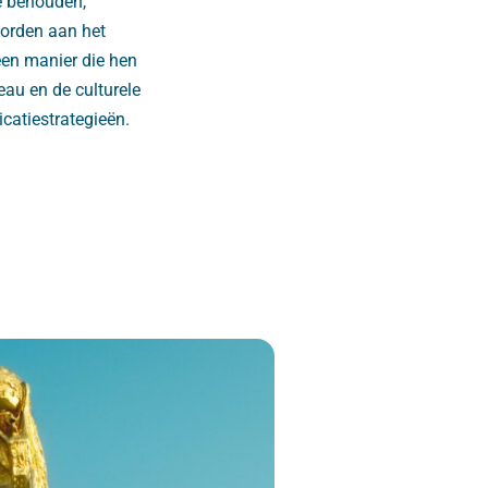
te behouden,
worden aan het
een manier die hen
eau en de culturele
catiestrategieën.