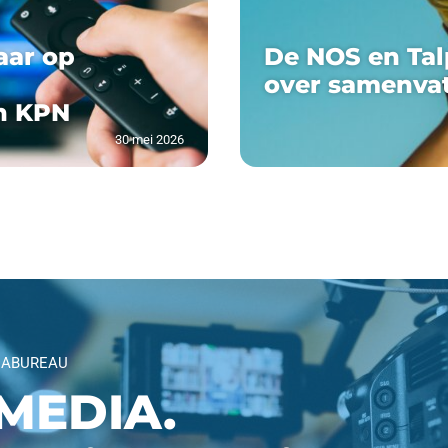
aar op
De NOS en Tal
over samenva
n KPN
30 mei 2026
IABUREAU
MEDIA.