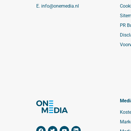
E.
info@onemedia.nl
Cook
Site
PR B
Discl
Voor
Medi
Kost
Mark