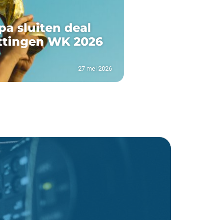
pa sluiten deal
ttingen WK 2026
27 mei 2026