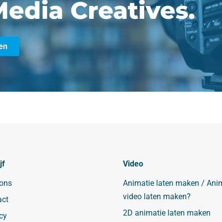
edia Creatives.
en
jf
Video
 ons
Animatie laten maken / Ani
video laten maken?
act
2D animatie laten maken
cy