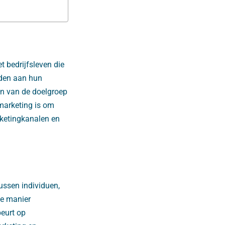
 bedrijfsleven die
eden aan hun
en van de doelgroep
marketing is om
rketingkanalen en
ussen individuen,
de manier
eurt op