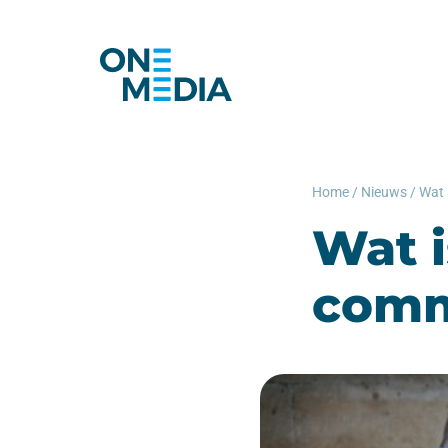
Home
/
Nieuws
/
Wat 
Wat 
comm