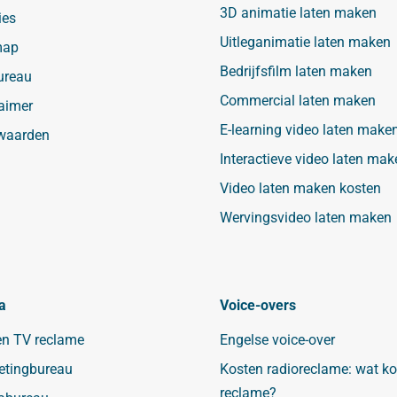
3D animatie laten maken
ies
Uitleganimatie laten maken
map
Bedrijfsfilm laten maken
ureau
Commercial laten maken
aimer
E-learning video laten make
waarden
Interactieve video laten mak
Video laten maken kosten
Wervingsvideo laten maken
a
Voice-overs
en TV reclame
Engelse voice-over
etingbureau
Kosten radioreclame: wat ko
reclame?