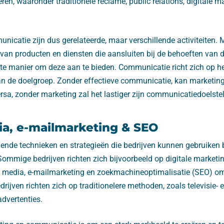
ren, waaronder traditionele reclame, public relations, digitale m
icatie zijn dus gerelateerde, maar verschillende activiteiten. M
van producten en diensten die aansluiten bij de behoeften van 
te manier om deze aan te bieden. Communicatie richt zich op h
 de doelgroep. Zonder effectieve communicatie, kan marketing 
ersa, zonder marketing zal het lastiger zijn communicatiedoelstel
ia, e-mailmarketing & SEO
illende technieken en strategieën die bedrijven kunnen gebruiken
ommige bedrijven richten zich bijvoorbeeld op digitale market
e media, e-mailmarketing en zoekmachineoptimalisatie (SEO) o
drijven richten zich op traditionelere methoden, zoals televisie- 
advertenties.