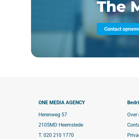
The M
Contact opnem
ONE MEDIA AGENCY
Bedri
Herenweg 57
Over
2105MD Heemstede
Cont
T.
020 210 1770
Priva