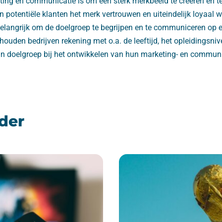
ing en communicatie is om een ​​sterk merkbeeld te creëren en 
 potentiële klanten het merk vertrouwen en uiteindelijk loyaal 
 belangrijk om de doelgroep te begrijpen en te communiceren op 
 houden bedrijven rekening met o.a. de leeftijd, het opleidingsniv
n doelgroep bij het ontwikkelen van hun marketing- en communi
der