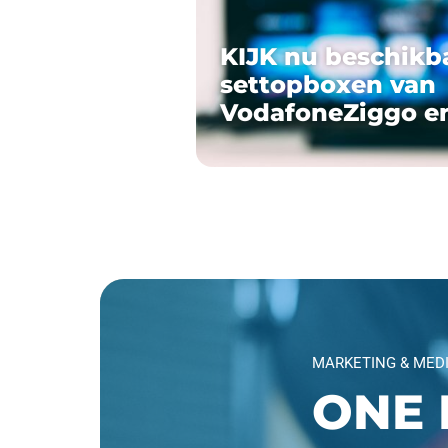
KIJK nu beschikb
settopboxen van
VodafoneZiggo e
MARKETING & MED
ONE 