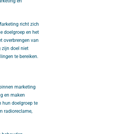
arketing en
arketing richt zich
de doelgroep en het
et overbrengen van
zijn doel niet
lingen te bereiken.
 binnen marketing
ing en maken
m hun doelgroep te
en radioreclame,