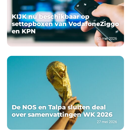
KIJK nu beschikbaar op
settopboxen van VodafoneZiggo
en KPN
30 mei 2026
De NOS en Talpa sluiten deal
over samenvattingen WK 2026
27 mei 2026