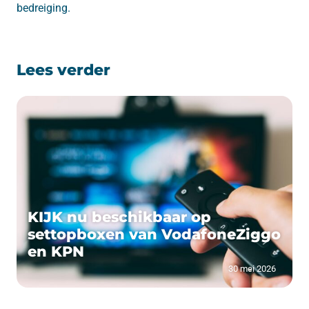
bedreiging.
Lees verder
KIJK nu beschikbaar op
settopboxen van VodafoneZiggo
en KPN
30 mei 2026