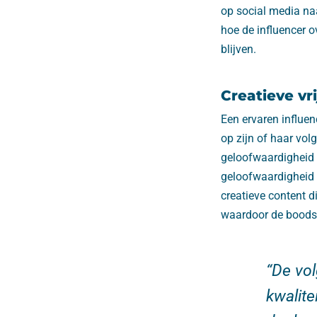
op social media naa
hoe de influencer o
blijven.
Creatieve vr
Een ervaren influen
op zijn of haar volg
geloofwaardigheid v
geloofwaardigheid v
creatieve content d
waardoor de boodsc
“De vol
kwalite