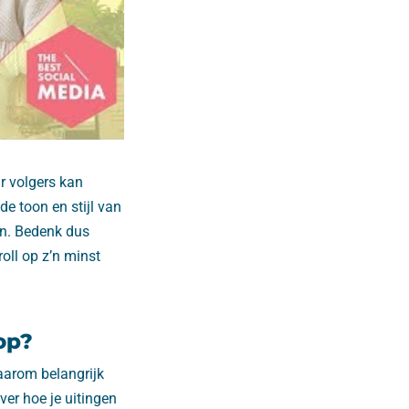
r volgers kan
de toon en stijl van
en. Bedenk dus
oll op z’n minst
op?
aarom belangrijk
er hoe je uitingen