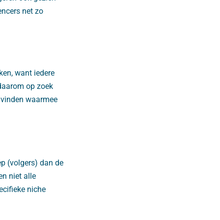
encers net zo
ken, want iedere
 daarom op zoek
er vinden waarmee
ep (volgers) dan de
n niet alle
ecifieke niche