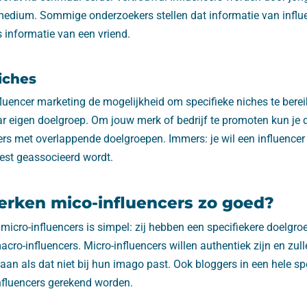
medium. Sommige onderzoekers stellen dat informatie van influ
 informatie van een vriend.
iches
nfluencer marketing de mogelijkheid om specifieke niches te berei
aar eigen doelgroep. Om jouw merk of bedrijf te promoten kun je
ers met overlappende doelgroepen. Immers: je wil een influenc
eest geassocieerd wordt.
rken mico-influencers zo goed?
 micro-influencers is simpel: zij hebben een specifiekere doelgro
cro-influencers. Micro-influencers willen authentiek zijn en zulle
n als dat niet bij hun imago past. Ook bloggers in een hele sp
nfluencers gerekend worden.