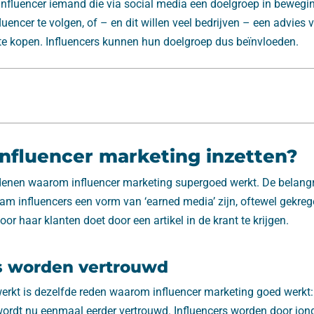
influencer iemand die via social media een doelgroep in bewegin
luencer te volgen, of – en dit willen veel bedrijven – een advies 
 te kopen. Influencers kunnen hun doelgroep dus beïnvloeden.
nfluencer marketing inzetten?
edenen waarom influencer marketing supergoed werkt. De belangr
ram influencers een vorm van ‘earned media’ zijn, oftewel gekre
or haar klanten doet door een artikel in de krant te krijgen.
s worden vertrouwd
kt is dezelfde reden waarom influencer marketing goed werkt: e
ordt nu eenmaal eerder vertrouwd. Influencers worden door jon