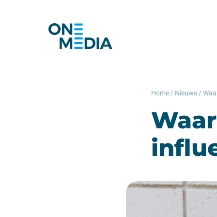
Home
/
Nieuws
/
Waar
infl