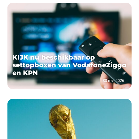
KIJK nu beschikbaar op
settopboxen van VodafoneZiggo
en KPN
30 mei 2026