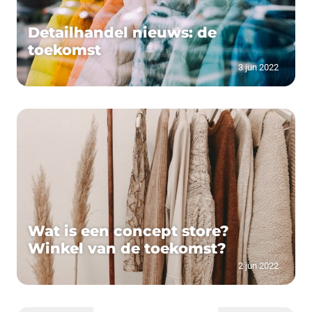
Detailhandel nieuws: de
toekomst
3 jun 2022
Wat is een concept store?
Winkel van de toekomst?
2 jun 2022