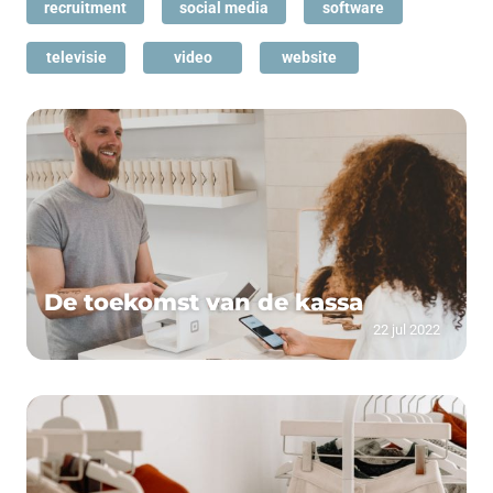
recruitment
social media
software
televisie
video
website
De toekomst van de kassa
22 jul 2022