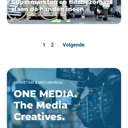
Supermarkten en flitsbezorgers
slaan de handen ineen
6 mei 2022
1
2
Volgende
MARKETING & MEDIABUREAU
ONE MEDIA.
The Media
Creatives.