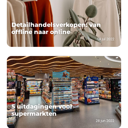
Detailhandelsverkopen: van
offline naar online
14 jul 2022
5 uitdagingen voor
supermarkten
28 jun 2022