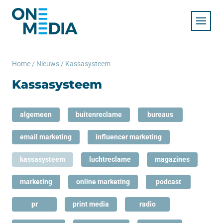
Home
/
Nieuws
/
Kassasysteem
Kassasysteem
algemeen
buitenreclame
bureaus
email marketing
influencer marketing
kassasysteem
luchtreclame
magazines
marketing
online marketing
podcast
pr
print media
radio