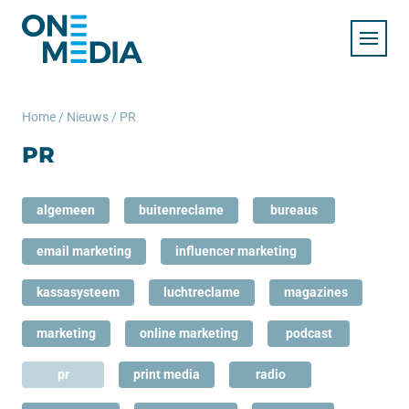
Home
/
Nieuws
/
PR
PR
algemeen
buitenreclame
bureaus
email marketing
influencer marketing
kassasysteem
luchtreclame
magazines
marketing
online marketing
podcast
pr
print media
radio