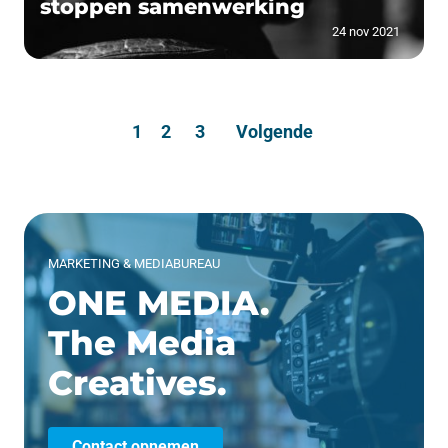
stoppen samenwerking
24 nov 2021
1
2
3
Volgende
MARKETING & MEDIABUREAU
ONE MEDIA.
The Media
Creatives.
Contact opnemen