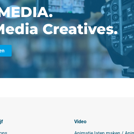
MEDIA.
edia Creatives.
en
jf
Video
 ons
Animatie laten maken / Ani