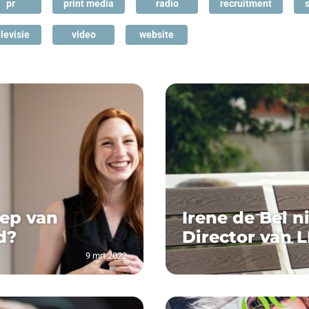
pr
print media
radio
recruitment
levisie
video
website
oep van
Irene de Bel n
d?
Director van 
9 mrt 2022