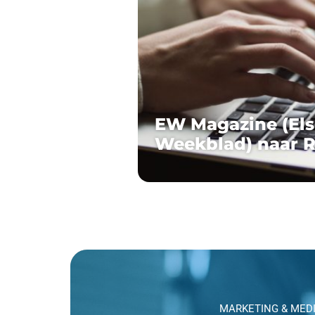
EW Magazine (Els
Weekblad) naar R
MARKETING & MED