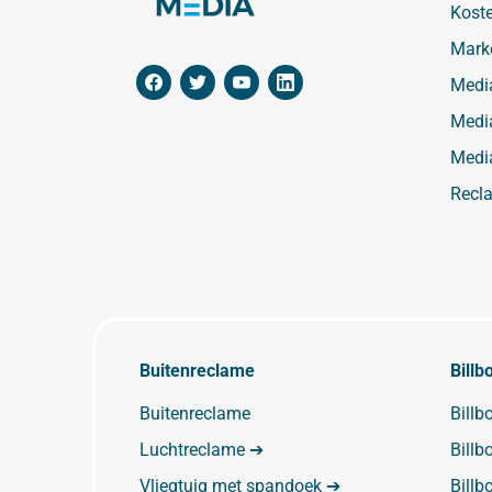
Kost
Mark
Medi
Medi
Medi
Recl
Buitenreclame
Billb
Buitenreclame
Bill
Luchtreclame ➔
Billb
Vliegtuig met spandoek ➔
Bill