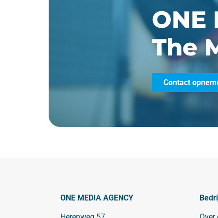
ONE 
The M
Contact opnem
ONE MEDIA AGENCY
Bedri
Herenweg 57
Over