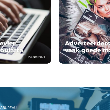
evier
Adverteerder
oularta
vaak goede m
23 dec 2021
IABUREAU