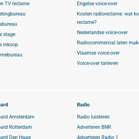
en TV reclame
Engelse voice-over
etingbureau
Kosten radioreclame: wat ko
reclame?
abureau
Nederlandse voice-over
a stage
Radiocommercial laten mak
a inkoop
Vlaamse voice-over
amebureau
Voice-over tarieven
oard
Radio
board Amsterdam
Radio luisteren
oard Rotterdam
Adverteren BNR
board Den Haag
Adverteren Radio 1