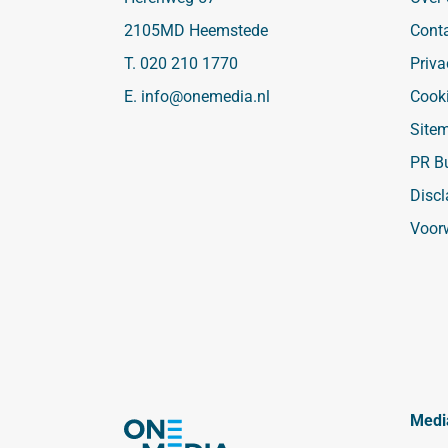
2105MD Heemstede
Cont
T.
020 210 1770
Priva
E.
info@onemedia.nl
Cook
Site
PR B
Discl
Voor
Medi