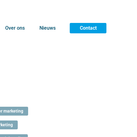
Over ons
Nieuws
Contact
er marketing
rketing