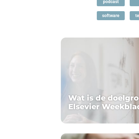
podcast
software
te
Wat is de doelgr
Elsevier Weekbla