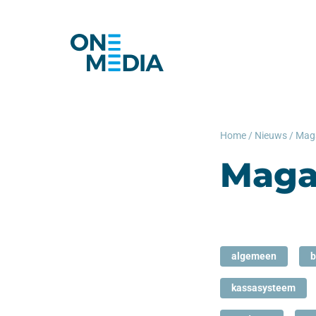
Home
/
Nieuws
/
Mag
Maga
algemeen
b
kassasysteem