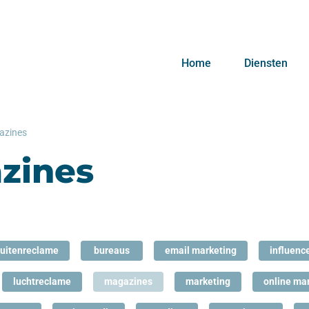
Home
Diensten
azines
zines
uitenreclame
bureaus
email marketing
influenc
luchtreclame
magazines
marketing
online ma