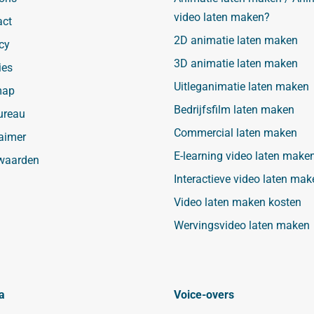
video laten maken?
act
2D animatie laten maken
cy
3D animatie laten maken
ies
Uitleganimatie laten maken
map
Bedrijfsfilm laten maken
ureau
Commercial laten maken
aimer
E-learning video laten make
waarden
Interactieve video laten mak
Video laten maken kosten
Wervingsvideo laten maken
a
Voice-overs