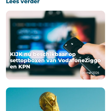
Lees verder
KIJK nu beschikbaar op
settopboxen van VodafoneZiggo
en KPN
30 mei 2026